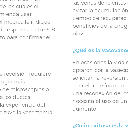
las venas deficientes 
e las cuales el
evitar la acumulación 
comienda usar
tiempo de recuperaci
l médico le indique
beneficios de la ciru
o de esperma entre 6-8
plazo.
o para confirmar el
¿Qué es la vasovaso
En ocasiones la vida 
optaron por la vase
de reversión requiere
solicitan la reversió
irugía más
concebir de forma na
o de microscopios o
una reconexión del co
e los ductos
necesita el uso de un
la experiencia del
aumento.
e tuvo la vasectomía,
¿Cuán exitosa es la