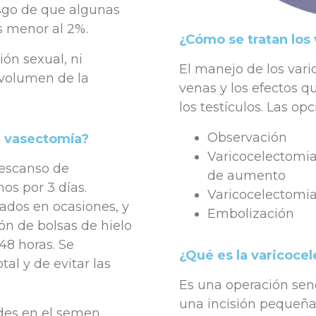
iesgo de que algunas
s menor al 2%.
¿Cómo se tratan los
ón sexual, ni
El manejo de los var
volumen de la
venas y los efectos q
los testículos. Las op
Observación
a vasectomía?
Varicocelectomia
descanso de
de aumento
nos por 3 días.
Varicocelectomia
ados en ocasiones, y
Embolización
ón de bolsas de hielo
48 horas. Se
¿Qué es la varicoce
al y de evitar las
Es una operación senc
una incisión pequeña e
des en el semen