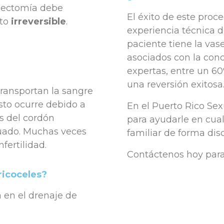
asectomía debe
El éxito de este pro
nto
irreversible
.
experiencia técnica d
paciente tiene la vas
asociados con la con
expertas, entre un 6
una reversión exitosa
transportan la sangre
sto ocurre debido a
En el Puerto Rico Sex
as del cordón
para ayudarle en cual
cuado. Muchas veces
familiar de forma disc
fertilidad.
Contáctenos hoy para
ricoceles?
a en el drenaje de